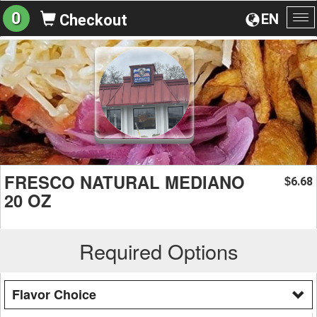
0
EN
Checkout
To
na
FRESCO NATURAL MEDIANO
6.68
$
20 OZ
Required Options
Flavor Choice